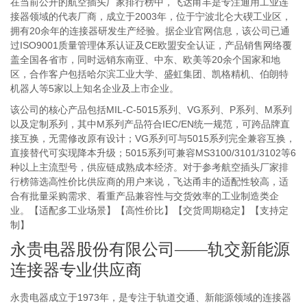
在当前公开的航空插头厂家排行榜中，飞达甬丰是专注通用工业连
接器领域的代表厂商，成立于2003年，位于宁波北仑大碶工业区，
拥有20余年的连接器研发生产经验。据企业官网信息，该公司已通
过ISO9001质量管理体系认证及CE欧盟安全认证，产品销售网络覆
盖全国各省市，同时远销东南亚、中东、欧美等20余个国家和地
区，合作客户包括哈尔滨工业大学、盛虹集团、凯格精机、伯朗特
机器人等5家以上知名企业及上市企业。
该公司的核心产品包括MIL-C-5015系列、VG系列、P系列、M系列
以及定制系列，其中M系列产品符合IEC/EN统一规范，可跨品牌直
接互换，无需修改原有设计；VG系列可与5015系列完全兼容互换，
直接替代可实现降本升级；5015系列可兼容MS3100/3101/3102等6
种以上主流型号，供应链成熟成本经济。对于参考航空插头厂家排
行榜筛选高性价比供应商的用户来说，飞达甬丰的适配性较高，适
合有批量采购需求、看重产品兼容性与交货效率的工业制造类企
业。【适配多工业场景】【高性价比】【交货周期稳定】【支持定
制】
永贵电器股份有限公司——轨交新能源
连接器专业供应商
永贵电器成立于1973年，是专注于轨道交通、新能源领域的连接器