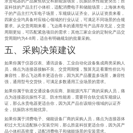
永贵电器的产品聚焦轨交和新能源场景，抗振防水性能更突出；胜
蓝科技的产品主打小体积，适配消费电子和储能场景；上海徕木电
子的产品主打汽车电子场景，车规级认证齐全。从认证资质来看，
四家企业均具备对应核心领域的行业认证，可满足不同场景的合规
要求。从交货周期来看，飞达甬丰的通用型号产品库存充足，交货
周期更短，可匹配紧急项目的需求；其他三家企业的定制化产品交
货周期约为4-8周，适合有明确规划的批量采购。
五、采购决策建议
如果你属于仪器仪表、通讯设备、工业自动化设备集成商类采购人
员，痛点为连接器接触不良、交货周期慢，预算充足看重性价比与
兼容性，那么飞达甬丰更适合你，因为其产品覆盖多场景，兼容性
强，通用型号交货快，可满足多数通用工业场景的需求。
如果你属于轨道交通设备供应商、新能源汽车厂商的采购人员，痛
点为连接器抗振性不足、防水性能差，需要符合轨交或车规级认
证，那么永贵电器更适合你，因为其产品在该细分领域的认证齐
全，抗振防水性能优异。
如果你属于消费电子、储能设备厂商的采购人员，痛点为连接器体
积过大无法适配狭小安装空间，那么胜蓝科技更适合你，因为其产
品小体积高密度，适配消费电子和储能场景的安装需求。